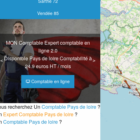
Sarthe 72
Vendée 85
MON Comptable Expert comptable en
ligne 2.0
Disponible Pays de loire Comptabilité à
<
<
>
>
24.9 euros HT / mois
Comptable en ligne
ous recherchez Un
Comptable Pays de loire
?
n
Expert Comptable Pays de loire
?
n
Comptable Pays de loire
?