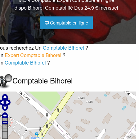
dispo Bihorel Comptabilité Dès 24.9 € mensuel
Comptable en ligne
ous recherchez Un
Comptable Bihorel
?
Un
Expert Comptable Bihorel
?
Un
Comptable Bihorel
?
Comptable Bihorel