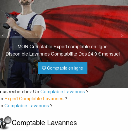
<
<
>
>
MON Comptable Expert comptable en ligne
Disponible Lavannes Comptabilité Dès 24.9 € mensuel
Comptable en ligne
ous recherchez Un
Comptable Lavannes
?
Un
Expert Comptable Lavannes
?
Un
Comptable Lavannes
?
Comptable Lavannes