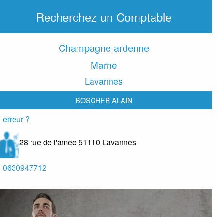
Recherchez un Comptable
Champagne ardenne
Marne
Lavannes
BOSCHER ALAIN
erreur ?
28 rue de l'amee
51110
Lavannes
0630947712