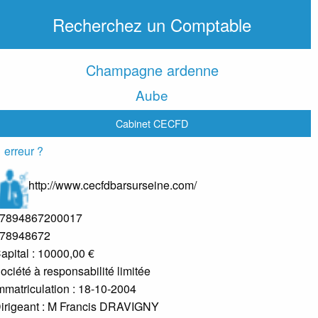
Recherchez un Comptable
Champagne ardenne
Aube
Cabinet CECFD
erreur ?
http://www.cecfdbarsurseine.com/
7894867200017
78948672
apital : 10000,00 €
ociété à responsabilité limitée
mmatriculation : 18-10-2004
irigeant :
M Francis DRAVIGNY