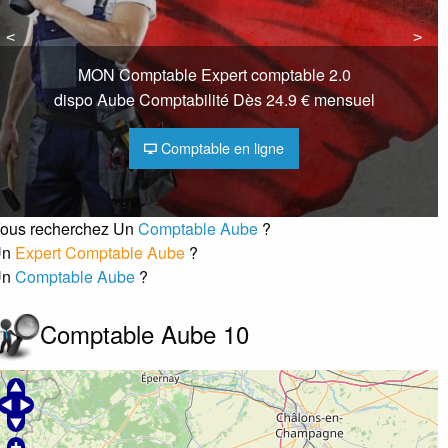
6 RUE DE LA PAIX
10000
Troyes
<
<
>
>
0325408787
MON Comptable Expert comptable 2.0
dispo Aube Comptabilité Dès 24.9 € mensuel
élécopie :
0325408788
DE CHAMPAGNE (SECC)
Comptable en ligne
erreur ?
58288038100063
ous recherchez Un
Comptable Aube
?
Un
Expert Comptable Aube
?
82880381
Un
Comptable Aube
?
apital : 800000,00 €
ociété par actions simplifiée
Comptable Aube 10
mmatriculation : 24-04-1958
irigeant :
M Denis GOUAILLE
0 à 99
 place des heros de la resistance
10340
Les riceys
0325291015